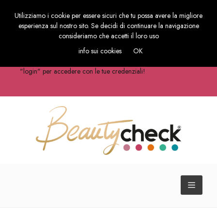
Utilizziamo i cookie per essere sicuri che tu possa avere la migliore
Accedi al tuo
esperienza sul nostro sito. Se decidi di continuare la navigazione
LOGIN
consideriamo che accetti il loro uso
Account
info sui cookies
OK
Hai già attivato il tuo software Beautycheck Area? Tocca su
"login" per accedere con le tue credenziali!
TOGGL
NAVIG