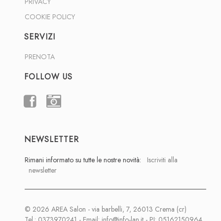
PRIVACY
COOKIE POLICY
SERVIZI
PRENOTA
FOLLOW US
FACEBOOK
INSTAGRAM
NEWSLETTER
Rimani informato su tutte le nostre novità:
Iscriviti alla
newsletter
© 2026 AREA Salon - via barbelli, 7, 26013 Crema (cr)
Tel.: 0373970241 - Email:
info@info-lan.it
- PI: 05162150964