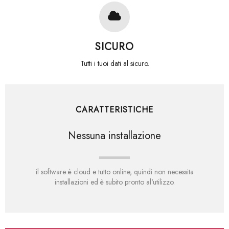
SICURO
Tutti i tuoi dati al sicuro.
CARATTERISTICHE
Funziona con Apple, Windows e
Ideale su Tablet e smartphone
Nessuna installazione
Android.
il software è cloud e tutto online, quindi non necessita
ovunque tu voglia
installazioni ed è subito pronto al'utilizzo.
Utilizzabile con qualsiasi sistema operativo